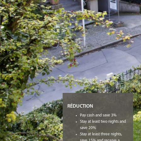
RÉDUCTION
Pay cash and save 3%
Stay at least two nights and
save 20%
Stay at least three nights,
save 15% and receive a