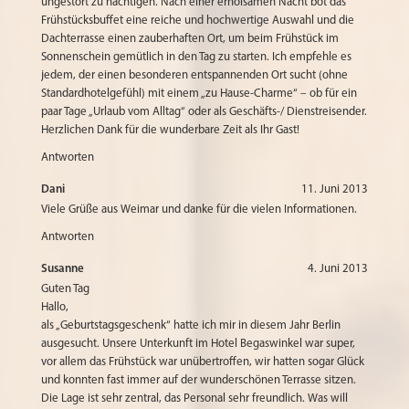
ungestört zu nächtigen. Nach einer erholsamen Nacht bot das
Frühstücksbuffet eine reiche und hochwertige Auswahl und die
Dachterrasse einen zauberhaften Ort, um beim Frühstück im
Sonnenschein gemütlich in den Tag zu starten. Ich empfehle es
jedem, der einen besonderen entspannenden Ort sucht (ohne
Standardhotelgefühl) mit einem „zu Hause-Charme“ – ob für ein
paar Tage „Urlaub vom Alltag“ oder als Geschäfts-/ Dienstreisender.
Herzlichen Dank für die wunderbare Zeit als Ihr Gast!
Antworten
Dani
11. Juni 2013
Viele Grüße aus Weimar und danke für die vielen Informationen.
Antworten
Susanne
4. Juni 2013
Guten Tag
Hallo,
als „Geburtstagsgeschenk“ hatte ich mir in diesem Jahr Berlin
ausgesucht. Unsere Unterkunft im Hotel Begaswinkel war super,
vor allem das Frühstück war unübertroffen, wir hatten sogar Glück
und konnten fast immer auf der wunderschönen Terrasse sitzen.
Die Lage ist sehr zentral, das Personal sehr freundlich. Was will