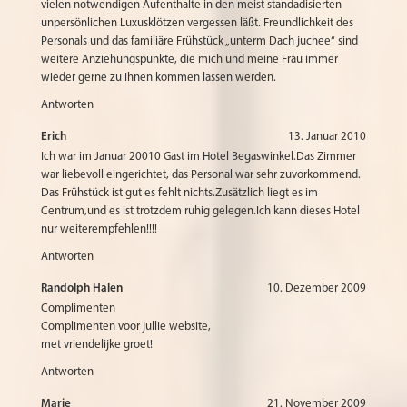
vielen notwendigen Aufenthalte in den meist standadisierten
unpersönlichen Luxusklötzen vergessen läßt. Freundlichkeit des
Personals und das familiäre Frühstück „unterm Dach juchee“ sind
weitere Anziehungspunkte, die mich und meine Frau immer
wieder gerne zu Ihnen kommen lassen werden.
Antworten
Erich
13. Januar 2010
Ich war im Januar 20010 Gast im Hotel Begaswinkel.Das Zimmer
war liebevoll eingerichtet, das Personal war sehr zuvorkommend.
Das Frühstück ist gut es fehlt nichts.Zusätzlich liegt es im
Centrum,und es ist trotzdem ruhig gelegen.Ich kann dieses Hotel
nur weiterempfehlen!!!!
Antworten
Randolph Halen
10. Dezember 2009
Complimenten
Complimenten voor jullie website,
met vriendelijke groet!
Antworten
Marie
21. November 2009