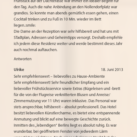
Frühstück auf der Dachterasse war immer ein idealer Beginn für
den Tag. Auch die nahe Anbindung an den Nollendorfplatz war
grandios. So konnte man abends gemütlich essen gehen, einen
Cocktail trinken und zu Fuß in 10 Min. wieder im Bett
liegen.:smile:
Die Dame an der Rezeption war sehr hilfsbereit und hat uns mit
STadtplan, Adressen und Geheimtipps versorgt. Deshalb empfehle
ich jedem diese Residenz weiter und werde bestimmt dieses Jahr
auch nochmal auftauchen.
Antworten
Ulrike
18. Juni 2013
Sehr empfehlenswert – liebevolles zu Hause-Ambiente
Sehr empfehlenswert! Sehr freundlicher Empfang und ein
liebevoller Frühstücksservice sowie Extras (Bügeleisen und -brett
für die von der Flugreise verknitterten Blusen und Anreise/
Zimmernutzung vor 11 Uhr) waren inklusive. Das Personal war
stets ansprechbar, hilfsbereit – absolut professionell. Das Hotel
besitzt liebevollen Künstlercharme, es bietet eine entspannende
Anmutung und blickt auf eine bewegte Geschichte zurück.
Inmitten des „lebendigen“ Berlins liegt es absolut ruhig. Es war
wunderbar, bei geöffnetem Fenster von jedwedem Lärm