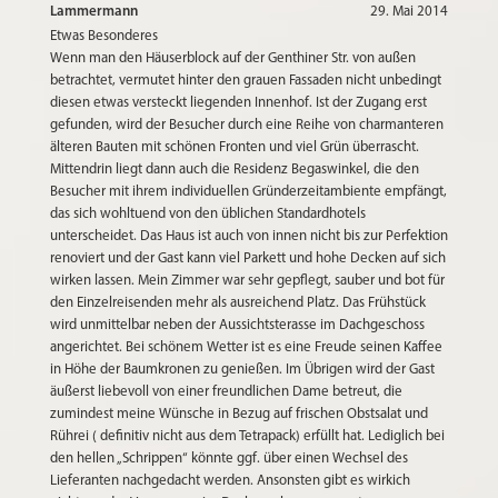
Lammermann
29. Mai 2014
Etwas Besonderes
Wenn man den Häuserblock auf der Genthiner Str. von außen
betrachtet, vermutet hinter den grauen Fassaden nicht unbedingt
diesen etwas versteckt liegenden Innenhof. Ist der Zugang erst
gefunden, wird der Besucher durch eine Reihe von charmanteren
älteren Bauten mit schönen Fronten und viel Grün überrascht.
Mittendrin liegt dann auch die Residenz Begaswinkel, die den
Besucher mit ihrem individuellen Gründerzeitambiente empfängt,
das sich wohltuend von den üblichen Standardhotels
unterscheidet. Das Haus ist auch von innen nicht bis zur Perfektion
renoviert und der Gast kann viel Parkett und hohe Decken auf sich
wirken lassen. Mein Zimmer war sehr gepflegt, sauber und bot für
den Einzelreisenden mehr als ausreichend Platz. Das Frühstück
wird unmittelbar neben der Aussichtsterasse im Dachgeschoss
angerichtet. Bei schönem Wetter ist es eine Freude seinen Kaffee
in Höhe der Baumkronen zu genießen. Im Übrigen wird der Gast
äußerst liebevoll von einer freundlichen Dame betreut, die
zumindest meine Wünsche in Bezug auf frischen Obstsalat und
Rührei ( definitiv nicht aus dem Tetrapack) erfüllt hat. Lediglich bei
den hellen „Schrippen“ könnte ggf. über einen Wechsel des
Lieferanten nachgedacht werden. Ansonsten gibt es wirkich