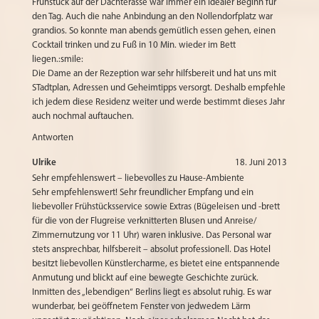
Frühstück auf der Dachterasse war immer ein idealer Beginn für
den Tag. Auch die nahe Anbindung an den Nollendorfplatz war
grandios. So konnte man abends gemütlich essen gehen, einen
Cocktail trinken und zu Fuß in 10 Min. wieder im Bett
liegen.:smile:
Die Dame an der Rezeption war sehr hilfsbereit und hat uns mit
STadtplan, Adressen und Geheimtipps versorgt. Deshalb empfehle
ich jedem diese Residenz weiter und werde bestimmt dieses Jahr
auch nochmal auftauchen.
Antworten
Ulrike
18. Juni 2013
Sehr empfehlenswert – liebevolles zu Hause-Ambiente
Sehr empfehlenswert! Sehr freundlicher Empfang und ein
liebevoller Frühstücksservice sowie Extras (Bügeleisen und -brett
für die von der Flugreise verknitterten Blusen und Anreise/
Zimmernutzung vor 11 Uhr) waren inklusive. Das Personal war
stets ansprechbar, hilfsbereit – absolut professionell. Das Hotel
besitzt liebevollen Künstlercharme, es bietet eine entspannende
Anmutung und blickt auf eine bewegte Geschichte zurück.
Inmitten des „lebendigen“ Berlins liegt es absolut ruhig. Es war
wunderbar, bei geöffnetem Fenster von jedwedem Lärm