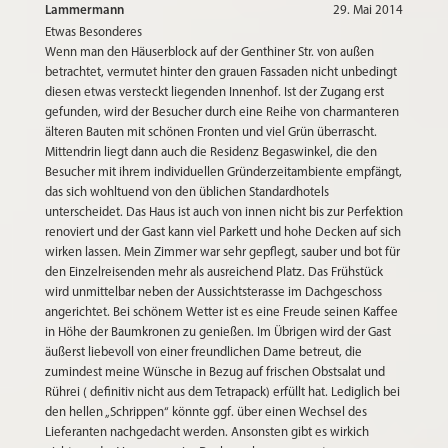
Lammermann
29. Mai 2014
Etwas Besonderes
Wenn man den Häuserblock auf der Genthiner Str. von außen
betrachtet, vermutet hinter den grauen Fassaden nicht unbedingt
diesen etwas versteckt liegenden Innenhof. Ist der Zugang erst
gefunden, wird der Besucher durch eine Reihe von charmanteren
älteren Bauten mit schönen Fronten und viel Grün überrascht.
Mittendrin liegt dann auch die Residenz Begaswinkel, die den
Besucher mit ihrem individuellen Gründerzeitambiente empfängt,
das sich wohltuend von den üblichen Standardhotels
unterscheidet. Das Haus ist auch von innen nicht bis zur Perfektion
renoviert und der Gast kann viel Parkett und hohe Decken auf sich
wirken lassen. Mein Zimmer war sehr gepflegt, sauber und bot für
den Einzelreisenden mehr als ausreichend Platz. Das Frühstück
wird unmittelbar neben der Aussichtsterasse im Dachgeschoss
angerichtet. Bei schönem Wetter ist es eine Freude seinen Kaffee
in Höhe der Baumkronen zu genießen. Im Übrigen wird der Gast
äußerst liebevoll von einer freundlichen Dame betreut, die
zumindest meine Wünsche in Bezug auf frischen Obstsalat und
Rührei ( definitiv nicht aus dem Tetrapack) erfüllt hat. Lediglich bei
den hellen „Schrippen“ könnte ggf. über einen Wechsel des
Lieferanten nachgedacht werden. Ansonsten gibt es wirkich