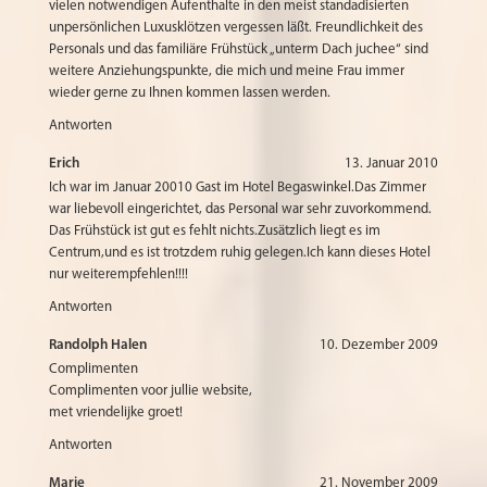
vielen notwendigen Aufenthalte in den meist standadisierten
unpersönlichen Luxusklötzen vergessen läßt. Freundlichkeit des
Personals und das familiäre Frühstück „unterm Dach juchee“ sind
weitere Anziehungspunkte, die mich und meine Frau immer
wieder gerne zu Ihnen kommen lassen werden.
Antworten
Erich
13. Januar 2010
Ich war im Januar 20010 Gast im Hotel Begaswinkel.Das Zimmer
war liebevoll eingerichtet, das Personal war sehr zuvorkommend.
Das Frühstück ist gut es fehlt nichts.Zusätzlich liegt es im
Centrum,und es ist trotzdem ruhig gelegen.Ich kann dieses Hotel
nur weiterempfehlen!!!!
Antworten
Randolph Halen
10. Dezember 2009
Complimenten
Complimenten voor jullie website,
met vriendelijke groet!
Antworten
Marie
21. November 2009