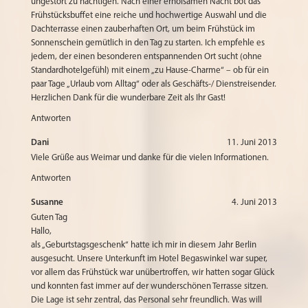
ungestört zu nächtigen. Nach einer erholsamen Nacht bot das
Frühstücksbuffet eine reiche und hochwertige Auswahl und die
Dachterrasse einen zauberhaften Ort, um beim Frühstück im
Sonnenschein gemütlich in den Tag zu starten. Ich empfehle es
jedem, der einen besonderen entspannenden Ort sucht (ohne
Standardhotelgefühl) mit einem „zu Hause-Charme“ – ob für ein
paar Tage „Urlaub vom Alltag“ oder als Geschäfts-/ Dienstreisender.
Herzlichen Dank für die wunderbare Zeit als Ihr Gast!
Antworten
Dani
11. Juni 2013
Viele Grüße aus Weimar und danke für die vielen Informationen.
Antworten
Susanne
4. Juni 2013
Guten Tag
Hallo,
als „Geburtstagsgeschenk“ hatte ich mir in diesem Jahr Berlin
ausgesucht. Unsere Unterkunft im Hotel Begaswinkel war super,
vor allem das Frühstück war unübertroffen, wir hatten sogar Glück
und konnten fast immer auf der wunderschönen Terrasse sitzen.
Die Lage ist sehr zentral, das Personal sehr freundlich. Was will