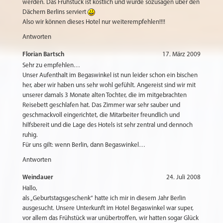
werden. Das Frühstück ist köstlich und wurde sozusagen über den
Dächern Berlins serviert
Also wir können dieses Hotel nur weiterempfehlen!!!!
Antworten
Florian Bartsch
17. März 2009
Sehr zu empfehlen…
Unser Aufenthalt im Begaswinkel ist nun leider schon ein bischen
her, aber wir haben uns sehr wohl gefühlt. Angereist sind wir mit
unserer damals 3 Monate alten Tochter, die im mitgebrachten
Reisebett geschlafen hat. Das Zimmer war sehr sauber und
geschmackvoll eingerichtet, die Mitarbeiter freundlich und
hilfsbereit und die Lage des Hotels ist sehr zentral und dennoch
ruhig.
Für uns gilt: wenn Berlin, dann Begaswinkel…
Antworten
Weindauer
24. Juli 2008
Hallo,
als „Geburtstagsgeschenk“ hatte ich mir in diesem Jahr Berlin
ausgesucht. Unsere Unterkunft im Hotel Begaswinkel war super,
vor allem das Frühstück war unübertroffen, wir hatten sogar Glück